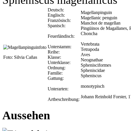
Deutsch:
Magellanpinguin
Englisch:
Magellanic penguin
Französisch:
Manchot de magellan
Spanisch:
Pingüinos de Magallanes, P
Choncha
Feuerländisch:
Vertebrata
Unterstamm:
Tetrapoda
Reihe:
Aves
Foto: Silvia Cañas
Klasse:
Neognathae
Unterklasse:
Sphenisciformes
Ordnung:
Spheniscidae
Familie:
Spheniscus
Gattung:
monotypisch
Unterarten:
Johann Reinhold Forster, 
Artbeschreibung:
Aussehen