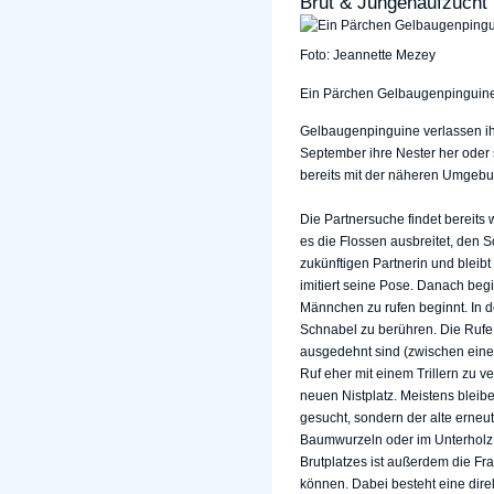
Brut & Jungenaufzucht
Foto: Jeannette Mezey
Ein Pärchen Gelbaugenpinguine 
Gelbaugenpinguine verlassen ih
September ihre Nester her oder
bereits mit der näheren Umgebun
Die Partnersuche findet bereit
es die Flossen ausbreitet, den S
zukünftigen Partnerin und bleibt
imitiert seine Pose. Danach be
Männchen zu rufen beginnt. In d
Schnabel zu berühren. Die Rufe 
ausgedehnt sind (zwischen einem
Ruf eher mit einem Trillern zu v
neuen Nistplatz. Meistens bleib
gesucht, sondern der alte erneu
Baumwurzeln oder im Unterholz, 
Brutplatzes ist außerdem die Fr
können. Dabei besteht eine dir