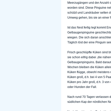
Meerzugängen und der Anzahl der
worden sind. Diese Pinguine neh
schützt und Landräuber selten 
Umweg gehen, bis sie an einer f
Ist das Nest fertig legt kommt 
Gelbaugenpinguine geschlechtsre
wiegen. Die sich daran anschlie
Täglich löst der eine Pinguin se
Frisch geschlüpfte Küken sind b
sie schon eifrig dabei ,die n
Gelbaugenpinguins. Bald darauf
Wochen bleiben die Küken allein
Küken flügge, obwohl meistens n
Küken groß, d.h. bei 4 von 5 Pa
Küken pro Jahr groß, d.h. 3 von
oder Hunden der Fall.
Nach rund 70 Tagen verlassen 
südlichen Kap der nördlichen N