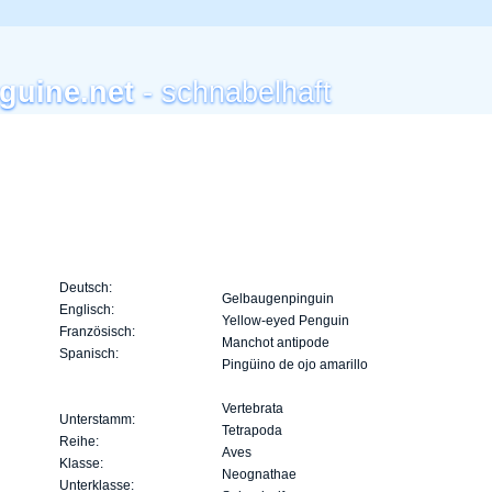
guine.net
- schnabelhaft
Deutsch:
Gelbaugenpinguin
Englisch:
Yellow-eyed Penguin
Französisch:
Manchot antipode
Spanisch:
Pingüino de ojo amarillo
Vertebrata
Unterstamm:
Tetrapoda
Reihe:
Aves
Klasse:
Neognathae
Unterklasse: