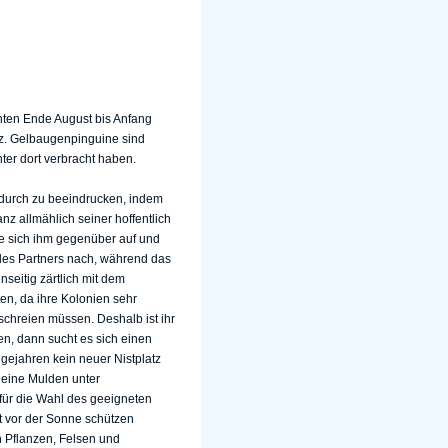
hten Ende August bis Anfang
tz. Gelbaugenpinguine sind
ter dort verbracht haben.
adurch zu beeindrucken, indem
nz allmählich seiner hoffentlich
sie sich ihm gegenüber auf und
des Partners nach, während das
seitig zärtlich mit dem
en, da ihre Kolonien sehr
schreien müssen. Deshalb ist ihr
en, dann sucht es sich einen
gejahren kein neuer Nistplatz
leine Mulden unter
 für die Wahl des geeigneten
t vor der Sonne schützen
n Pflanzen, Felsen und