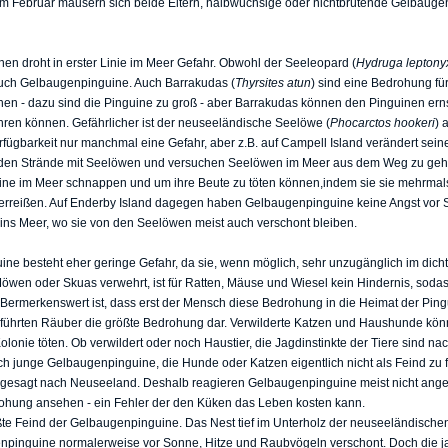
im Februar mausern sich beide Eltern, halbwüchsige oder nichtbrütende Gelbaugen
n droht in erster Linie im Meer Gefahr. Obwohl der Seeleopard (
Hydruga leptony
 auch Gelbaugenpinguine. Auch Barrakudas (
Thyrsites atun
) sind eine Bedrohung fü
nnen - dazu sind die Pinguine zu groß - aber Barrakudas können den Pinguinen ern
ühren können. Gefährlicher ist der neuseeländische Seelöwe (
Phocarctos hookeri
) 
ügbarkeit nur manchmal eine Gefahr, aber z.B. auf Campell Island verändert sein
den Strände mit Seelöwen und versuchen Seelöwen im Meer aus dem Weg zu geh
ne im Meer schnappen und um ihre Beute zu töten können,indem sie sie mehrmals
 zerreißen. Auf Enderby Island dagegen haben Gelbaugenpinguine keine Angst vor
 ins Meer, wo sie von den Seelöwen meist auch verschont bleiben.
ine besteht eher geringe Gefahr, da sie, wenn möglich, sehr unzugänglich im dic
en oder Skuas verwehrt, ist für Ratten, Mäuse und Wiesel kein Hindernis, sodas
. Bermerkenswert ist, dass erst der Mensch diese Bedrohung in die Heimat der Pin
führten Räuber die größte Bedrohung dar. Verwilderte Katzen und Haushunde könn
onie töten. Ob verwildert oder noch Haustier, die Jagdinstinkte der Tiere sind na
 junge Gelbaugenpinguine, die Hunde oder Katzen eigentlich nicht als Feind zu fü
e gesagt nach Neuseeland. Deshalb reagieren Gelbaugenpinguine meist nicht ang
drohung ansehen - ein Fehler der den Küken das Leben kosten kann.
ßte Feind der Gelbaugenpinguine. Das Nest tief im Unterholz der neuseeländischen
npinguine normalerweise vor Sonne, Hitze und Raubvögeln verschont. Doch die j