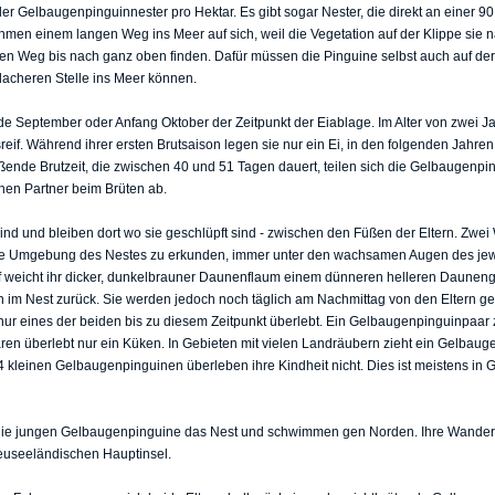
 Gelbaugenpinguinnester pro Hektar. Es gibt sogar Nester, die direkt an einer 9
men einem langen Weg ins Meer auf sich, weil die Vegetation auf der Klippe sie 
den Weg bis nach ganz oben finden. Dafür müssen die Pinguine selbst auch auf de
lacheren Stelle ins Meer können.
Ende September oder Anfang Oktober der Zeitpunkt der Eiablage. Im Alter von zwei 
if. Während ihrer ersten Brutsaison legen sie nur ein Ei, in den folgenden Jahren 
ßende Brutzeit, die zwischen 40 und 51 Tagen dauert, teilen sich die Gelbaugenpin
inen Partner beim Brüten ab.
lind und bleiben dort wo sie geschlüpft sind - zwischen den Füßen der Eltern. Zw
ähere Umgebung des Nestes zu erkunden, immer unter den wachsamen Augen des 
 weicht ihr dicker, dunkelbrauner Daunenflaum einem dünneren helleren Dauneng
 im Nest zurück. Sie werden jedoch noch täglich am Nachmittag von den Eltern gef
ur eines der beiden bis zu diesem Zeitpunkt überlebt. Ein Gelbaugenpinguinpaar zi
aren überlebt nur ein Küken. In Gebieten mit vielen Landräubern zieht ein Gelbaug
 4 kleinen Gelbaugenpinguinen überleben ihre Kindheit nicht. Dies ist meistens in
die jungen Gelbaugenpinguine das Nest und schwimmen gen Norden. Ihre Wander
euseeländischen Hauptinsel.