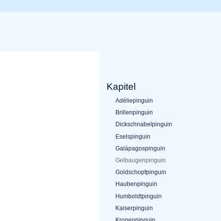
Kapitel
Adéliepinguin
Brillenpinguin
Dickschnabelpinguin
Eselspinguin
Galápagospinguin
Gelbaugenpinguin
Goldschopfpinguin
Haubenpinguin
Humboldtpinguin
Kaiserpinguin
Kronenpinguin