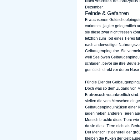
Nach Abschluss des Brutzyklus 
Dezember.
Feinde & Gefahren
Erwachsenen Goldschopfpinguine
vorkommt, jagt er gelegentlich
sie diese zwar nicht fressen kö
letztlich zum Tod eines Tieres f
nach anderweitiger Nahrungsverf
Gelbaugenpinguine. Sie vermei
weil Seelöwen Gelbaugenpingui
schlagen, bevor sie ihre Beute
gemütlich direkt vor deren Nase
Für die Eier der Gelbaugenpingu
Doch was so dem Zugang von Möw
Brutversuch verantwortlich sind
stellen die vom Menschen einge
Gelbaugenpinguinküken einer Kol
jagen neben anderen Tieren auch
Mensch brachte diese Tiere wi
da sie diese Tiere nicht als Be
Der Mensch ist generell der grö
bleiben die Küken der Gelbauge