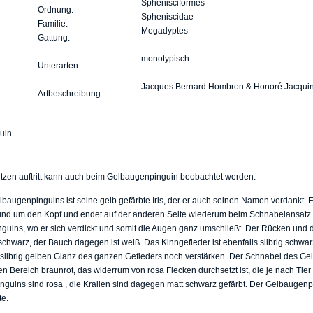
Sphenisciformes
Ordnung:
Spheniscidae
Familie:
Megadyptes
Gattung:
monotypisch
Unterarten:
Jacques Bernard Hombron & Honoré Jacquin
Artbeschreibung:
itzen auftritt kann auch beim Gelbaugenpinguin beobachtet werden.
baugenpinguins ist seine gelb gefärbte Iris, der er auch seinen Namen verdankt. E
und um den Kopf und endet auf der anderen Seite wiederum beim Schnabelansatz. D
uins, wo er sich verdickt und somit die Augen ganz umschließt. Der Rücken und 
chwarz, der Bauch dagegen ist weiß. Das Kinngefieder ist ebenfalls silbrig schwarz,
silbrig gelben Glanz des ganzen Gefieders noch verstärken. Der Schnabel des Gel
n Bereich braunrot, das widerrum von rosa Flecken durchsetzt ist, die je nach Tie
guins sind rosa , die Krallen sind dagegen matt schwarz gefärbt. Der Gelbaugen
te.