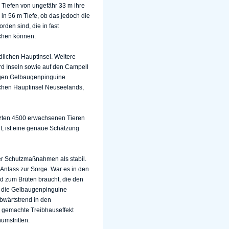
 Tiefen von ungefähr 33 m ihre
in 56 m Tiefe, ob das jedoch die
rden sind, die in fast
uchen können.
dlichen Hauptinsel. Weitere
rd Inseln sowie auf den Campell
sigen Gelbaugenpinguine
lichen Hauptinsel Neuseelands,
tzten 4500 erwachsenen Tieren
lt, ist eine genaue Schätzung
r Schutzmaßnahmen als stabil.
 Anlass zur Sorge. War es in den
d zum Brüten braucht, die den
f die Gelbaugenpinguine
bwärtstrend in den
gemachte Treibhauseffekt
umstritten.