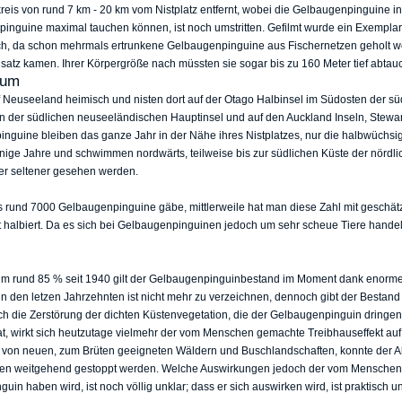
eis von rund 7 km - 20 km vom Nistplatz entfernt, wobei die Gelbaugenpinguine in
pinguine maximal tauchen können, ist noch umstritten. Gefilmt wurde ein Exemplar 
glich, da schon mehrmals ertrunkene Gelbaugenpinguine aus Fischernetzen geholt wo
satz kamen. Ihrer Körpergröße nach müssten sie sogar bis zu 160 Meter tief abta
aum
Neuseeland heimisch und nisten dort auf der Otago Halbinsel im Südosten der sü
en der südlichen neuseeländischen Hauptinsel und auf den Auckland Inseln, Stewa
nguine bleiben das ganze Jahr in der Nähe ihres Nistplatzes, nur die halbwüch
einige Jahre und schwimmen nordwärts, teilweise bis zur südlichen Küste der nörd
mer seltener gesehen werden.
 rund 7000 Gelbaugenpinguine gäbe, mittlerweile hat man diese Zahl mit geschä
ast halbiert. Da es sich bei Gelbaugenpinguinen jedoch um sehr scheue Tiere hande
um rund 85 % seit 1940 gilt der Gelbaugenpinguinbestand im Moment dank enorme
 in den letzen Jahrzehnten ist nicht mehr zu verzeichnen, dennoch gibt der Bestand
ch die Zerstörung der dichten Küstenvegetation, die der Gelbaugenpinguin dringen
, wirkt sich heutzutage vielmehr der vom Menschen gemachte Treibhauseffekt au
e von neuen, zum Brüten geeigneten Wäldern und Buschlandschaften, konnte der A
n weitgehend gestoppt werden. Welche Auswirkungen jedoch der vom Menschen 
uin haben wird, ist noch völlig unklar; dass er sich auswirken wird, ist praktisch un