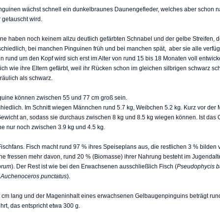
nguinen wächst schnell ein dunkelbraunes Daunengefieder, welches aber schon 
 getauscht wird.
 haben noch keinem allzu deutlich gefärbten Schnabel und der gelbe Streifen, de
rschiedlich, bei manchen Pinguinen früh und bei manchen spät, aber sie alle verfüg
ifen rund um den Kopf wird sich erst im Alter von rund 15 bis 18 Monaten voll entwic
h wie ihre Eltern gefärbt, weil ihr Rücken schon im gleichen silbrigen schwarz sch
räulich als schwarz.
ine können zwischen 55 und 77 cm groß sein.
chiedlich. Im Schnitt wiegen Männchen rund 5.7 kg, Weibchen 5.2 kg. Kurz vor der 
wicht an, sodass sie durchaus zwischen 8 kg und 8.5 kg wiegen können. Ist das G
 nur noch zwischen 3.9 kg und 4.5 kg.
schfans. Fisch macht rund 97 % ihres Speiseplans aus, die restlichen 3 % bilden 
 fressen mehr davon, rund 20 % (Biomasse) ihrer Nahrung besteht im Jugendalte
orum
). Der Rest ist wie bei den Erwachsenen ausschließlich Fisch (
Pseudophycis b
, Auchenoceros punctatus
).
32 cm lang und der Mageninhalt eines erwachsenen Gelbaugenpinguins beträgt run
t, das entspricht etwa 300 g.