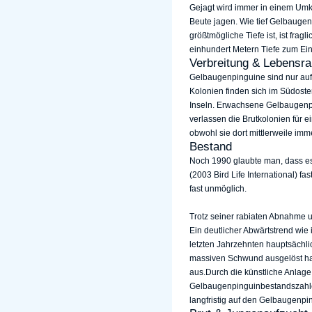
Gejagt wird immer in einem Umkr
Beute jagen. Wie tief Gelbaugen
größtmögliche Tiefe ist, ist fra
einhundert Metern Tiefe zum Ein
Verbreitung & Lebensr
Gelbaugenpinguine sind nur auf 
Kolonien finden sich im Südost
Inseln. Erwachsene Gelbaugenpi
verlassen die Brutkolonien für 
obwohl sie dort mittlerweile im
Bestand
Noch 1990 glaubte man, dass es
(2003 Bird Life International) f
fast unmöglich.
Trotz seiner rabiaten Abnahme 
Ein deutlicher Abwärtstrend wie
letzten Jahrzehnten hauptsächli
massiven Schwund ausgelöst hat
aus.Durch die künstliche Anlag
Gelbaugenpinguinbestandszahle
langfristig auf den Gelbaugenping