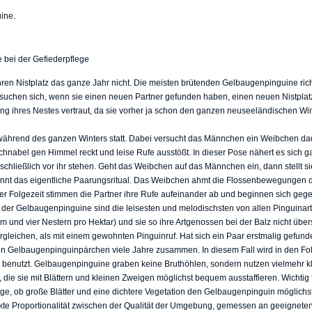
bei der Gefiederpflege
ren Nistplatz das ganze Jahr nicht. Die meisten brütenden Gelbaugenpinguine ric
 suchen sich, wenn sie einen neuen Partner gefunden haben, einen neuen Nistpla
g ihres Nestes vertraut, da sie vorher ja schon den ganzen neuseeländischen Win
s während des ganzen Winters statt. Dabei versucht das Männchen ein Weibchen d
chnabel gen Himmel reckt und leise Rufe ausstößt. In dieser Pose nähert es sich ga
 schließlich vor ihr stehen. Geht das Weibchen auf das Männchen ein, dann stellt 
ginnt das eigentliche Paarungsritual. Das Weibchen ahmt die Flossenbewegungen 
er Folgezeit stimmen die Partner ihre Rufe aufeinander ab und beginnen sich gegen
der Gelbaugenpinguine sind die leisesten und melodischsten von allen Pinguinart
 und vier Nestern pro Hektar) und sie so ihre Artgenossen bei der Balz nicht über
ergleichen, als mit einem gewohnten Pinguinruf. Hat sich ein Paar erstmalig gefund
en Gelbaugenpinguinpärchen viele Jahre zusammen. In diesem Fall wird in den Fol
t benutzt. Gelbaugenpinguine graben keine Bruthöhlen, sondern nutzen vielmehr k
die sie mit Blättern und kleinen Zweigen möglichst bequem ausstaffieren. Wichtig
age, ob große Blätter und eine dichtere Vegetation den Gelbaugenpinguin möglichs
ekte Proportionalität zwischen der Qualität der Umgebung, gemessen an geeignete