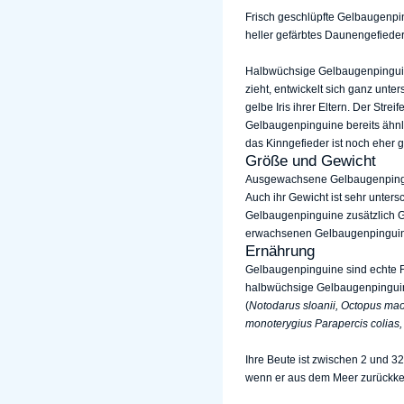
Frisch geschlüpfte Gelbaugenpi
heller gefärbtes Daunengefieder
Halbwüchsige Gelbaugenpinguine
zieht, entwickelt sich ganz unte
gelbe Iris ihrer Eltern. Der Stre
Gelbaugenpinguine bereits ähnlic
das Kinngefieder ist noch eher g
Größe und Gewicht
Ausgewachsene Gelbaugenpingu
Auch ihr Gewicht ist sehr unters
Gelbaugenpinguine zusätzlich Ge
erwachsenen Gelbaugenpinguine
Ernährung
Gelbaugenpinguine sind echte Fi
halbwüchsige Gelbaugenpinguine
(
Notodarus sloanii, Octopus ma
monoterygius Parapercis colias
Ihre Beute ist zwischen 2 und 
wenn er aus dem Meer zurückkehr