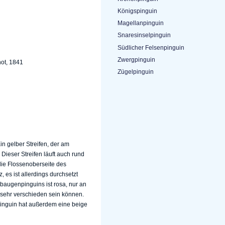
Königspinguin
Magellanpinguin
Snaresinselpinguin
Südlicher Felsenpinguin
Zwergpinguin
ot, 1841
Zügelpinguin
in gelber Streifen, der am
ieser Streifen läuft auch rund
die Flossenoberseite des
 es ist allerdings durchsetzt
baugenpinguins ist rosa, nur an
r sehr verschieden sein können.
pinguin hat außerdem eine beige