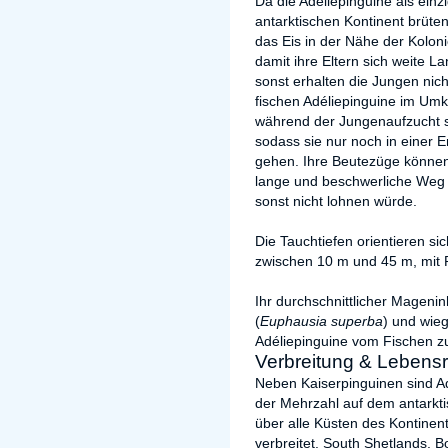
Da die Adéliepinguine als einz
antarktischen Kontinent brüte
das Eis in der Nähe der Koloni
damit ihre Eltern sich weite
sonst erhalten die Jungen nic
fischen Adéliepinguine im Umk
während der Jungenaufzucht sc
sodass sie nur noch in einer 
gehen. Ihre Beutezüge können
lange und beschwerliche Weg 
sonst nicht lohnen würde.
Die Tauchtiefen orientieren s
zwischen 10 m und 45 m, mit 
Ihr durchschnittlicher Magenin
(
Euphausia superba
) und wie
Adéliepinguine vom Fischen z
Verbreitung & Lebens
Neben Kaiserpinguinen sind Adé
der Mehrzahl auf dem antarkti
über alle Küsten des Kontinen
verbreitet. South Shetlands, 