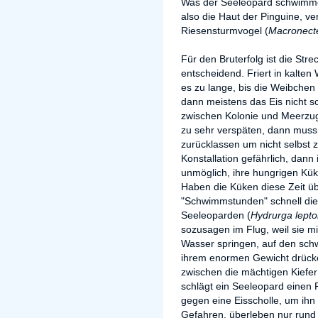
Was der Seeleopard schwimme
also die Haut der Pinguine, v
Riesensturmvogel (
Macronect
Für den Bruterfolg ist die St
entscheidend. Friert in kalten
es zu lange, bis die Weibchen 
dann meistens das Eis nicht s
zwischen Kolonie und Meerzug
zu sehr verspäten, dann muss
zurücklassen um nicht selbst z
Konstallation gefährlich, dann 
unmöglich, ihre hungrigen Kü
Haben die Küken diese Zeit ü
"Schwimmstunden" schnell di
Seeleoparden (
Hydrurga lept
sozusagen im Flug, weil sie m
Wasser springen, auf den sc
ihrem enormen Gewicht drücken
zwischen die mächtigen Kiefe
schlägt ein Seeleopard einen 
gegen eine Eisscholle, um ihn 
Gefahren, überleben nur rund 