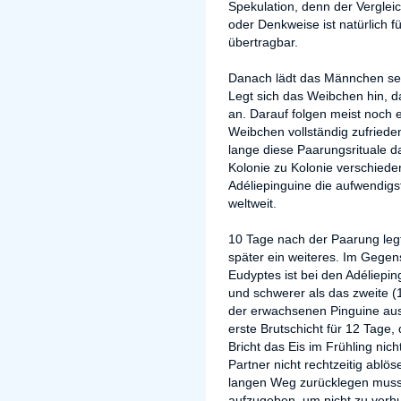
Spekulation, denn der Verglei
oder Denkweise ist natürlich fü
übertragbar.
Danach lädt das Männchen sei
Legt sich das Weibchen hin, 
an. Darauf folgen meist noc
Weibchen vollständig zufrieden
lange diese Paarungsrituale d
Kolonie zu Kolonie verschiede
Adéliepinguine die aufwendigs
weltweit.
10 Tage nach der Paarung legt
später ein weiteres. Im Gegen
Eudyptes ist bei den Adéliepin
und schwerer als das zweite (
der erwachsenen Pinguine au
erste Brutschicht für 12 Tage
Bricht das Eis im Frühling nic
Partner nicht rechtzeitig ablö
langen Weg zurücklegen muss
aufzugeben, um nicht zu verhu