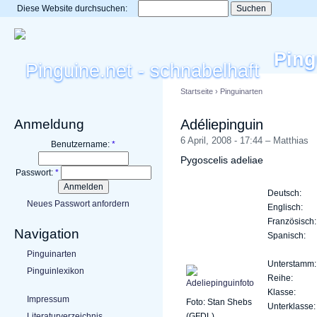
Diese Website durchsuchen:
Ping
Startseite
›
Pinguinarten
Anmeldung
Adéliepinguin
6 April, 2008 - 17:44 – Matthias
Benutzername:
*
Pygoscelis adeliae
Passwort:
*
Deutsch:
Neues Passwort anfordern
Englisch:
Französisch:
Navigation
Spanisch:
Pinguinarten
Unterstamm:
Pinguinlexikon
Reihe:
Klasse:
Impressum
Foto: Stan Shebs
Unterklasse:
Literaturverzeichnis
(GFDL)