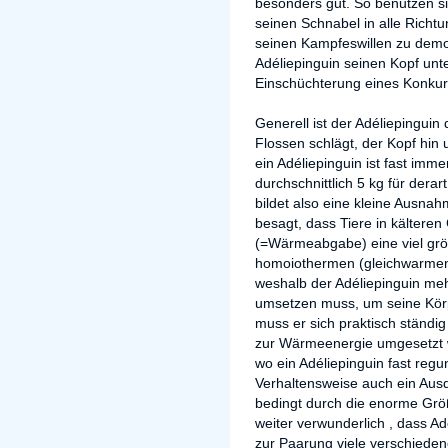
besonders gut. So benutzen si
seinen Schnabel in alle Richtu
seinen Kampfeswillen zu demon
Adéliepinguin seinen Kopf unte
Einschüchterung eines Konkur
Generell ist der Adéliepinguin
Flossen schlägt, der Kopf hin u
ein Adéliepinguin ist fast immer
durchschnittlich 5 kg für derar
bildet also eine kleine Aus
besagt, dass Tiere in kälteren
(=Wärmeabgabe) eine viel gr
homoiothermen (gleichwarmen)
weshalb der Adéliepinguin me
umsetzen muss, um seine Kör
muss er sich praktisch ständ
zur Wärmeenergie umgesetzt 
wo ein Adéliepinguin fast regu
Verhaltensweise auch ein Aus
bedingt durch die enorme Größe
weiter verwunderlich , dass A
zur Paarung viele verschiede