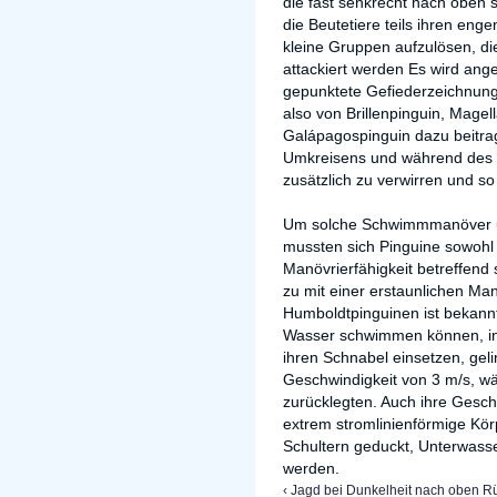
die fast senkrecht nach oben s
die Beutetiere teils ihren eng
kleine Gruppen aufzulösen, di
attackiert werden Es wird ang
gepunktete Gefiederzeichnung
also von Brillenpinguin, Mage
Galápagospinguin dazu beitra
Umkreisens und während des
zusätzlich zu verwirren und s
Um solche Schwimmmanöver un
mussten sich Pinguine sowohl 
Manövrierfähigkeit betreffend
zu mit einer erstaunlichen Man
Humboldtpinguinen ist bekann
Wasser schwimmen können, in
ihren Schnabel einsetzen, gel
Geschwindigkeit von 3 m/s, wä
zurücklegten. Auch ihre Gesch
extrem stromlinienförmige Kör
Schultern geduckt, Unterwasser 
werden.
‹ Jagd bei Dunkelheit
nach oben
Rü