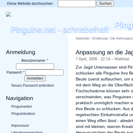
Diese Website durchsuchen:
Ping
Startseite
›
Ernährung
›
Die Nahrungss
Anmeldung
Anpassung an die Ja
7 April, 2008 - 22:14 – Matthias
Benutzername:
*
Zur Jagd Unterwasser sind Pin
Passwort:
*
schlucken alle Pinguine ihre B
Beute zuerst auftauchen, um si
mit dem Weg an die Oberfläche
Neues Passwort anfordern
Fischschwärme können sehr sc
verschwinden, was Pinguinen 
Navigation
praktisch unmöglich machen 
Pinguinarten
ihre Beute zu schlucken. Aus 
Pinguinlexikon
regelrechten Einbahnstraße um
einen Weg offen lässt - abwär
Impressum
sind mit kleinen, starren Krea
Herausrutschen der Beute aus
Literaturverzeichnis