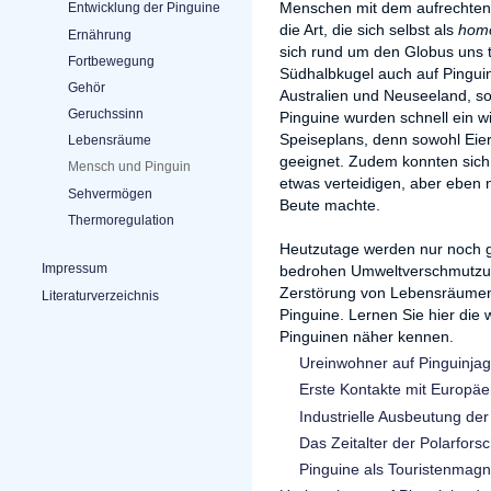
Menschen mit dem aufrechten 
Entwicklung der Pinguine
die Art, die sich selbst als
homo
Ernährung
sich rund um den Globus uns t
Fortbewegung
Südhalbkugel auch auf Pingui
Gehör
Australien und Neuseeland, so
Geruchssinn
Pinguine wurden schnell ein w
Speiseplans, denn sowohl Eier 
Lebensräume
geeignet. Zudem konnten sich 
Mensch und Pinguin
etwas verteidigen, aber eben n
Sehvermögen
Beute machte.
Thermoregulation
Heutzutage werden nur noch ga
Impressum
bedrohen Umweltverschmutzun
Zerstörung von Lebensräumen 
Literaturverzeichnis
Pinguine. Lernen Sie hier di
Pinguinen näher kennen.
Ureinwohner auf Pinguinja
Erste Kontakte mit Europäe
Industrielle Ausbeutung der
Das Zeitalter der Polarfors
Pinguine als Touristenmagn