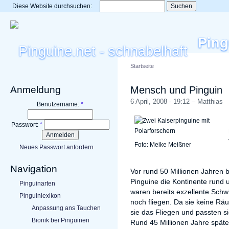
Diese Website durchsuchen:
Ping
Startseite
Anmeldung
Mensch und Pinguin
6 April, 2008 - 19:12 – Matthias
Benutzername:
*
Passwort:
*
Foto: Meike Meißner
Neues Passwort anfordern
Navigation
Vor rund 50 Millionen Jahren b
Pinguine die Kontinente rund 
Pinguinarten
waren bereits exzellente Sch
Pinguinlexikon
noch fliegen. Da sie keine Rä
Anpassung ans Tauchen
sie das Fliegen und passten 
Bionik bei Pinguinen
Rund 45 Millionen Jahre spät