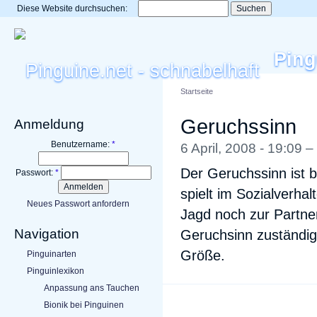
Diese Website durchsuchen:
Ping
Startseite
Geruchssinn
Anmeldung
Benutzername:
*
6 April, 2008 - 19:09 –
Der Geruchssinn ist b
Passwort:
*
spielt im Sozialverha
Neues Passwort anfordern
Jagd noch zur Partner
Navigation
Geruchsinn zuständig 
Größe.
Pinguinarten
Pinguinlexikon
Anpassung ans Tauchen
Bionik bei Pinguinen