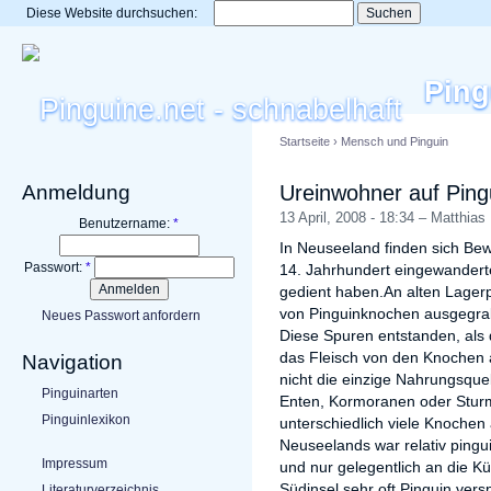
Diese Website durchsuchen:
Ping
Startseite
›
Mensch und Pinguin
Anmeldung
Ureinwohner auf Ping
13 April, 2008 - 18:34 – Matthias
Benutzername:
*
In Neuseeland finden sich Bew
Passwort:
*
14. Jahrhundert eingewandert
gedient haben.An alten Lagerp
von Pinguinknochen ausgegra
Neues Passwort anfordern
Diese Spuren entstanden, als 
das Fleisch von den Knochen
Navigation
nicht die einzige Nahrungsqu
Pinguinarten
Enten, Kormoranen oder Sturm
Pinguinlexikon
unterschiedlich viele Knochen
Neuseelands war relativ pingui
Impressum
und nur gelegentlich an die 
Südinsel sehr oft Pinguin ver
Literaturverzeichnis