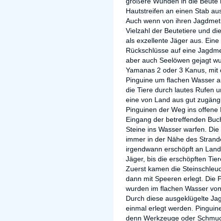
größere Wunden in die Beute 
Hautstreifen an einen Stab aus
Auch wenn von ihren Jagdmeth
Vielzahl der Beutetiere und d
als exzellente Jäger aus. Eine 
Rückschlüsse auf eine Jagdmet
aber auch Seelöwen gejagt w
Yamanas 2 oder 3 Kanus, mit 
Pinguine um flachen Wasser 
die Tiere durch lautes Rufen u
eine von Land aus gut zugängl
Pinguinen der Weg ins offene
Eingang der betreffenden Buch
Steine ins Wasser warfen. Di
immer in der Nähe des Strand
irgendwann erschöpft an Land
Jäger, bis die erschöpften Tie
Zuerst kamen die Steinschleud
dann mit Speeren erlegt. Die P
wurden im flachen Wasser vo
Durch diese ausgeklügelte Ja
einmal erlegt werden. Pinguin
denn Werkzeuge oder Schmucks