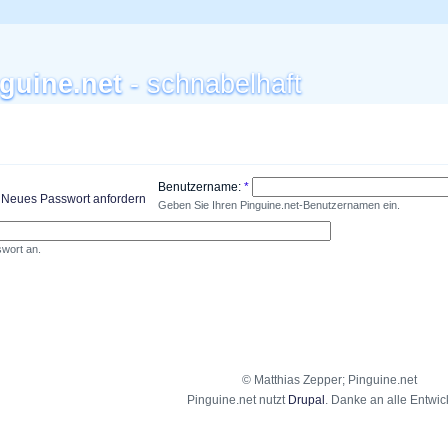
guine.net
- schnabelhaft
Anmelden
Benutzername:
*
Neues Passwort anfordern
Geben Sie Ihren Pinguine.net-Benutzernamen ein.
wort an.
© Matthias Zepper; Pinguine.net
Pinguine.net nutzt
Drupal
. Danke an alle Entwick